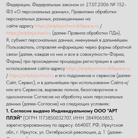
Федерации, Федеральным законом от 27.07.2006 № 152-
ФЗ «О персональных данных», Правилами обработки
персональных данных, размещенными на
сайте адресу
https://artplayschool.skillspace.ru
/
https://artplayschool.ru
(далее-Правила обработки ПДн),
Я, субъект персональных данных, именуемый в дальнейшем
Пользователь, отправляя информацию через формы обратной
связи (далее, каждая из них и все в совокупности-Форма,
Формы) при прохождении процедуры регистрации в целях
использования сайта адресу
https://artplayschool.skillspace.ru
/
https://artplayschool.ru
и его поддоменов и сервисов (далее-
Сайт, Сервис), и в дальнейшем при использовании Сайта и/
или его Сервисов, выражаю полное, безоговорочное и
однозначное Согласие на обработку моих персональных
данных (далее-Согласие) на следующих условиях:
1. Согласие выдано Индивидуальному ООО "АРТ
ПЛЭЙ"
(ОГРН 1173850032707, ИНН 3849065853,
зарегистрированному по адресу: 664007, РФ, Иркутская
обл., г. Иркутск, ул. Октябрьской революции, д. 1 (далее-